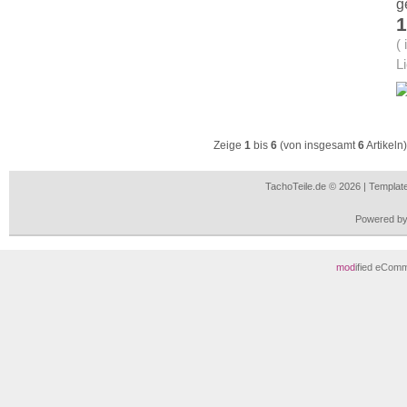
g
1
(
L
Zeige
1
bis
6
(von insgesamt
6
Artikeln)
TachoTeile.de © 2026 | Templa
Powered b
mod
ified eCom