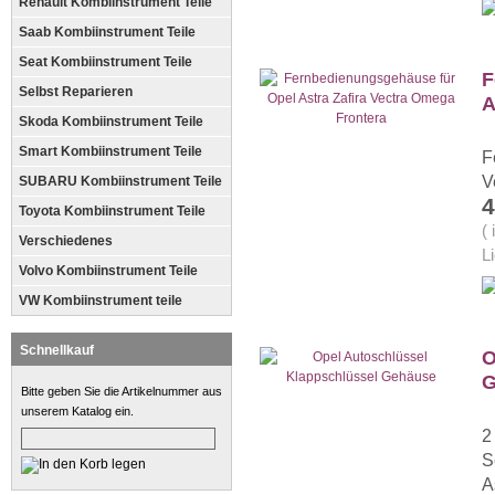
Renault Kombiinstrument Teile
Saab Kombiinstrument Teile
Seat Kombiinstrument Teile
F
Selbst Reparieren
A
Skoda Kombiinstrument Teile
Smart Kombiinstrument Teile
F
V
SUBARU Kombiinstrument Teile
4
Toyota Kombiinstrument Teile
(
Verschiedenes
L
Volvo Kombiinstrument Teile
VW Kombiinstrument teile
Schnellkauf
O
G
Bitte geben Sie die Artikelnummer aus
unserem Katalog ein.
2
S
A