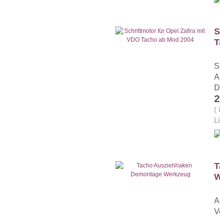
S
T
S
A
D
2
(
L
T
W
A
V