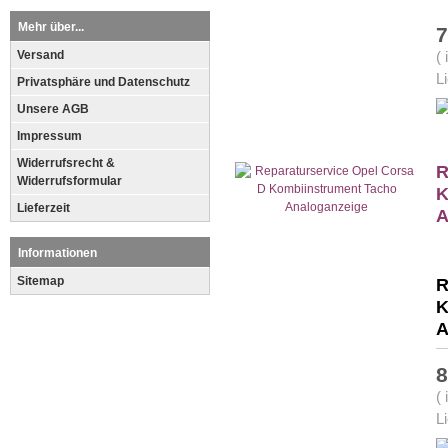
Mehr über...
7
Versand
(
L
Privatsphäre und Datenschutz
Unsere AGB
Impressum
Widerrufsrecht &
R
Widerrufsformular
K
Lieferzeit
A
Informationen
Sitemap
R
K
A
8
(
L