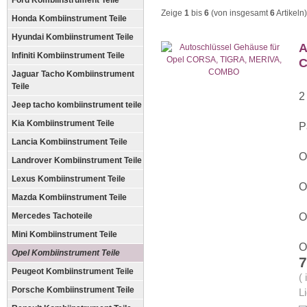
Ford Kombiinstrument Teile
Zeige
1
bis
6
(von insgesamt
6
Artikeln)
Honda Kombiinstrument Teile
Hyundai Kombiinstrument Teile
A
Infiniti Kombiinstrument Teile
C
Jaguar Tacho Kombiinstrument
Teile
2
Jeep tacho kombiinstrument teile
Kia Kombiinstrument Teile
P
Lancia Kombiinstrument Teile
O
Landrover Kombiinstrument Teile
Lexus Kombiinstrument Teile
O
Mazda Kombiinstrument Teile
Mercedes Tachoteile
O
Mini Kombiinstrument Teile
O
Opel Kombiinstrument Teile
7
Peugeot Kombiinstrument Teile
(
Porsche Kombiinstrument Teile
L