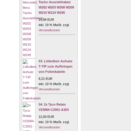
Tacho Ausziehhaken
W202 W203 W208 W209
W210 W124 W245
14,99 EUR
inkl. 19 % MwSt. zzgl.
Versandkosten
03.
Lötkolben Aufsatz
T-TIP zum Aufbringen
von Folienkabeln
8,21 EUR
inkl. 19 % MwSt. zzgl.
Versandkosten
04.
2x Tyco Relais
V23084-C2001-A303
12,00 EUR
inkl. 19 % MwSt. zzgl.
Versandkosten