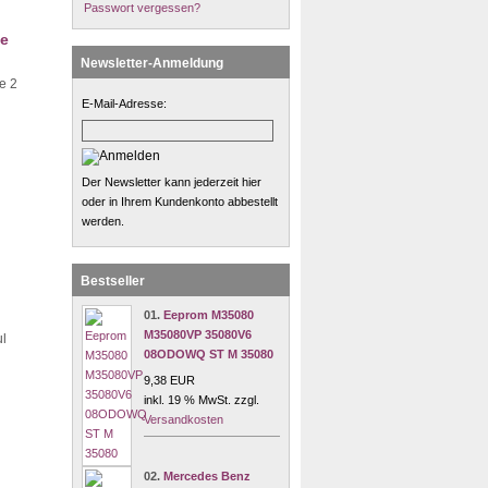
Passwort vergessen?
se
Newsletter-Anmeldung
e 2
E-Mail-Adresse:
Der Newsletter kann jederzeit hier
oder in Ihrem Kundenkonto abbestellt
werden.
Bestseller
01.
Eeprom M35080
M35080VP 35080V6
l
08ODOWQ ST M 35080
9,38 EUR
inkl. 19 % MwSt. zzgl.
Versandkosten
02.
Mercedes Benz