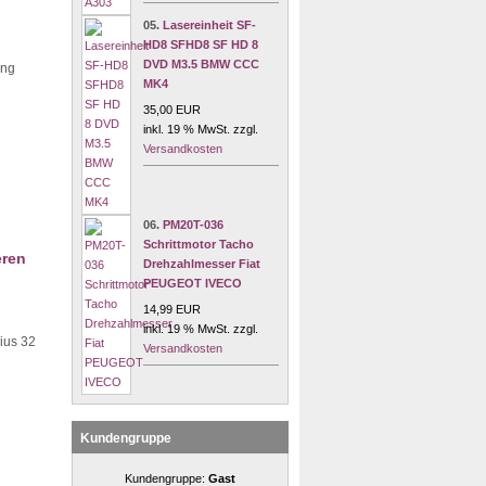
05.
Lasereinheit SF-
HD8 SFHD8 SF HD 8
DVD M3.5 BMW CCC
ung
MK4
35,00 EUR
inkl. 19 % MwSt. zzgl.
Versandkosten
06.
PM20T-036
Schrittmotor Tacho
eren
Drehzahlmesser Fiat
PEUGEOT IVECO
14,99 EUR
inkl. 19 % MwSt. zzgl.
ius 32
Versandkosten
Kundengruppe
Kundengruppe:
Gast