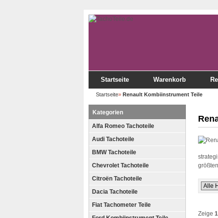
Startseite
Warenkorb
Re
Startseite
»
Renault Kombiinstrument Teile
Kategorien
Rena
Alfa Romeo Tachoteile
Audi Tachoteile
BMW Tachoteile
strateg
Chevrolet Tachoteile
größten
Citroën Tachoteile
Dacia Tachoteile
Fiat Tachometer Teile
Zeige
1