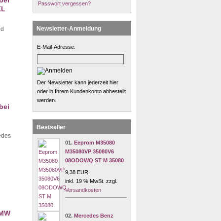
bei
Passwort vergessen?
KL
Newsletter-Anmeldung
nd
E-Mail-Adresse:
Der Newsletter kann jederzeit hier
oder in Ihrem Kundenkonto abbestellt
werden.
bei
Bestseller
edes
01.
Eeprom M35080
M35080VP 35080V6
08ODOWQ ST M 35080
9,38 EUR
inkl. 19 % MwSt. zzgl.
Versandkosten
BMW
02.
Mercedes Benz