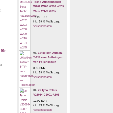
Tacho Ausziehhaken
W202 W203 W208 W209
2
W210 W124 W245
14,99 EUR
inkl. 19 % MwSt. zzgl.
Versandkosten
für
03.
Lötkolben Aufsatz
T-TIP zum Aufbringen
von Folienkabeln
rd
8,21 EUR
inkl. 19 % MwSt. zzgl.
Versandkosten
04.
2x Tyco Relais
V23084-C2001-A303
12,00 EUR
inkl. 19 % MwSt. zzgl.
Versandkosten