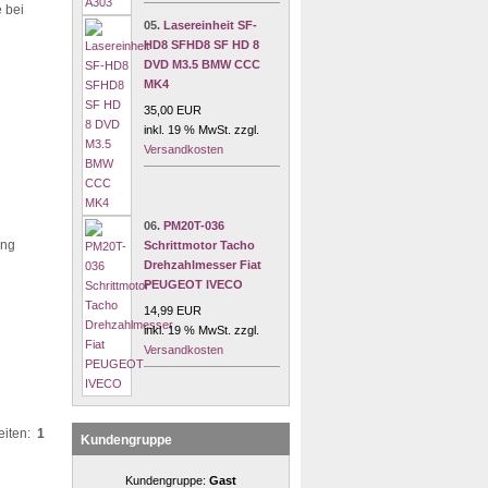
e bei
05.
Lasereinheit SF-
HD8 SFHD8 SF HD 8
DVD M3.5 BMW CCC
MK4
35,00 EUR
inkl. 19 % MwSt. zzgl.
Versandkosten
06.
PM20T-036
ung
Schrittmotor Tacho
Drehzahlmesser Fiat
PEUGEOT IVECO
14,99 EUR
inkl. 19 % MwSt. zzgl.
Versandkosten
eiten:
1
Kundengruppe
Kundengruppe:
Gast