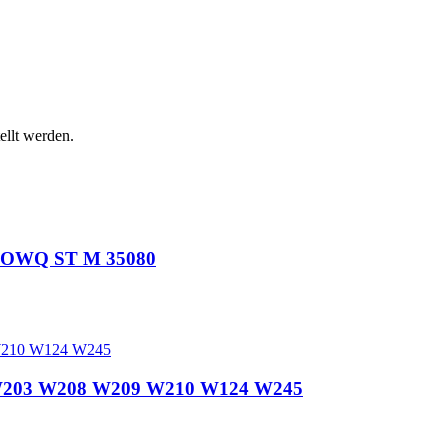
ellt werden.
DOWQ ST M 35080
2 W203 W208 W209 W210 W124 W245