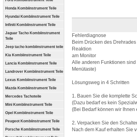
Ford Kombiinstrument Teile
Honda Kombiinstrument Teile
Hyundai Kombiinstrument Teile
Infiniti Kombiinstrument Teile
Jaguar Tacho Kombiinstrument
Fehlerdiagnose
Teile
Beim Drücken des Drehrades e
Jeep tacho kombiinstrument teile
Reaktion
Kia Kombiinstrument Teile
am Monitor
Alle anderen Funktionen sind 
Lancia Kombiinstrument Teile
Menütaste)
Landrover Kombiinstrument Teile
Lexus Kombiinstrument Teile
Lösungsweg in 4 Schritten
Mazda Kombiinstrument Teile
1. Bauen Sie die komplette Sc
Mercedes Tachoteile
(Dazu bedarf es kein Spezial
Mini Kombiinstrument Teile
(Bei Bedarf können wir Ihne
Opel Kombiinstrument Teile
Peugeot Kombiinstrument Teile
2. Verpacken Sie den Schalter
Nach dem Kauf erhalten Sie vo
Porsche Kombiinstrument Teile