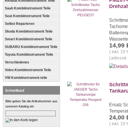
Renault Kombiinstrument Teile
Drehza
Saab Kombiinstrument Teile
Seat Kombiinstrument Teile
Schrittmo
Selbst Reparieren
Tachomet
Skoda Kombiinstrument Teile
Batterie
Wasserte
Smart Kombiinstrument Teile
14,99
SUBARU Kombiinstrument Teile
( inkl. 19
Toyota Kombiinstrument Teile
Lieferzeit
Verschiedenes
Volvo Kombiinstrument Teile
VW Kombiinstrument teile
Schritt
Tankan
Schnellkauf
Bitte geben Sie die Artikelnummer aus
Ersatz Sc
unserem Katalog ein.
Temperat
24,00
( inkl. 19