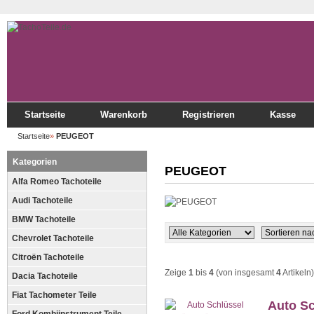
Startseite
Warenkorb
Registrieren
Kasse
Startseite
»
PEUGEOT
Kategorien
PEUGEOT
Alfa Romeo Tachoteile
Audi Tachoteile
BMW Tachoteile
Chevrolet Tachoteile
Citroën Tachoteile
Zeige
1
bis
4
(von insgesamt
4
Artikeln)
Dacia Tachoteile
Fiat Tachometer Teile
Auto S