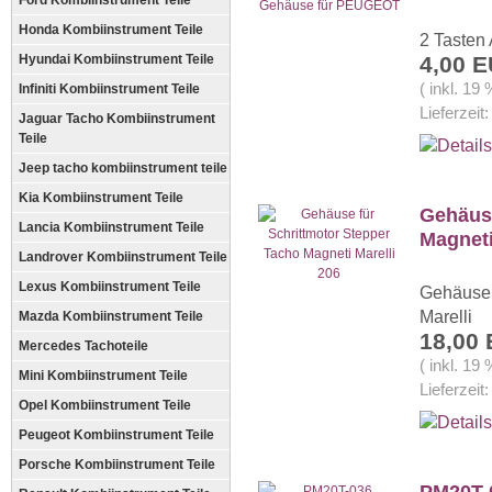
Ford Kombiinstrument Teile
Honda Kombiinstrument Teile
2 Tasten
Hyundai Kombiinstrument Teile
4,00 
( inkl. 19
Infiniti Kombiinstrument Teile
Lieferzeit
Jaguar Tacho Kombiinstrument
Teile
Jeep tacho kombiinstrument teile
Kia Kombiinstrument Teile
Gehäuse
Lancia Kombiinstrument Teile
Magneti
Landrover Kombiinstrument Teile
Lexus Kombiinstrument Teile
Gehäuse 
Marelli
Mazda Kombiinstrument Teile
18,00
Mercedes Tachoteile
( inkl. 19
Mini Kombiinstrument Teile
Lieferzeit
Opel Kombiinstrument Teile
Peugeot Kombiinstrument Teile
Porsche Kombiinstrument Teile
PM20T-0