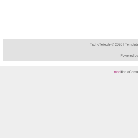
TachoTeile.de © 2026 | Templa
Powered b
mod
ified eCom