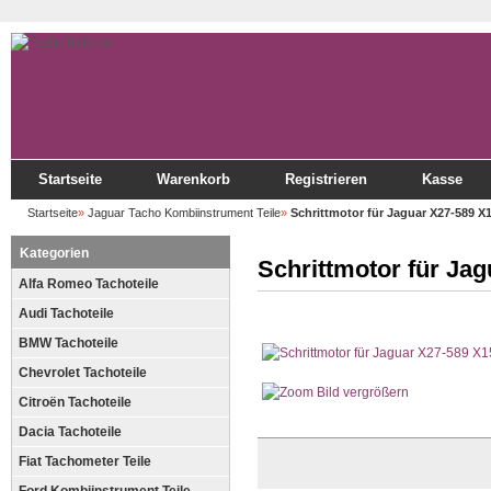
Startseite
Warenkorb
Registrieren
Kasse
Startseite
»
Jaguar Tacho Kombiinstrument Teile
»
Schrittmotor für Jaguar X27-589 X
Kategorien
Schrittmotor für Ja
Alfa Romeo Tachoteile
Audi Tachoteile
BMW Tachoteile
Chevrolet Tachoteile
Bild vergrößern
Citroën Tachoteile
Dacia Tachoteile
Fiat Tachometer Teile