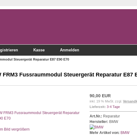
gistrieren
Kasse
Anmelden
odul Steuergerät Reparatur E87 E90 E70
FRM3 Fussraummodul Steuergerät Reparatur E87 
90,00 EUR
inkl. 19 % MwSt. zzgl.
Versand
Lieferzeit:
3-4 Tage
Art.Nr.:
Reparatur
Hersteller:
BMW
Bild vergrößern
Mehr Artikel von:
BMW