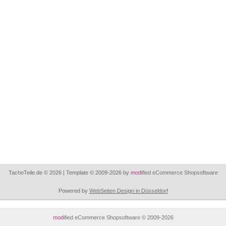
TachoTeile.de © 2026 | Template © 2009-2026 by
mod
ified eCommerce Shopsoftware
Powered by
WebSeiten Design in Düsseldorf
mod
ified eCommerce Shopsoftware © 2009-2026