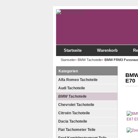
Startseite
Warenkorb
Re
Startseite
»
BMW Tachoteile
»
BMW FRM3 Fussraumm
Kategorien
BMW 
Alfa Romeo Tachoteile
E70
Audi Tachoteile
BMW Tachoteile
Chevrolet Tachoteile
Citroën Tachoteile
Dacia Tachoteile
Fiat Tachometer Teile