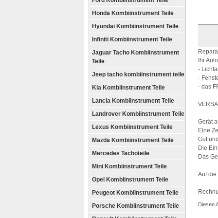
Ford Kombiinstrument Teile
Honda Kombiinstrument Teile
Hyundai Kombiinstrument Teile
Infiniti Kombiinstrument Teile
Repara
Jaguar Tacho Kombiinstrument
Ihr Aut
Teile
- Licht
Jeep tacho kombiinstrument teile
- Fenst
- das F
Kia Kombiinstrument Teile
Lancia Kombiinstrument Teile
VERSAN
Landrover Kombiinstrument Teile
Gerät 
Lexus Kombiinstrument Teile
Eine Ze
Gut und
Mazda Kombiinstrument Teile
Die Ein
Mercedes Tachoteile
Das Ger
Mini Kombiinstrument Teile
Auf die
Opel Kombiinstrument Teile
Rechnu
Peugeot Kombiinstrument Teile
Diesen 
Porsche Kombiinstrument Teile