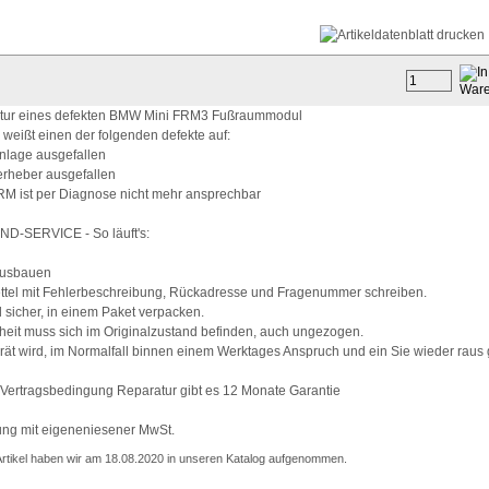
tur eines defekten BMW Mini FRM3 Fußraummodul
o weißt einen der folgenden defekte auf:
anlage ausgefallen
erheber ausgefallen
RM ist per Diagnose nicht mehr ansprechbar
D-SERVICE - So läuft's:
ausbauen
ttel mit Fehlerbeschreibung, Rückadresse und Fragenummer schreiben.
 sicher, in einem Paket verpacken.
heit muss sich im Originalzustand befinden, auch ungezogen.
ät wird, im Normalfall binnen einem Werktages Anspruch und ein Sie wieder raus 
 Vertragsbedingung Reparatur gibt es 12 Monate Garantie
ng mit eigeneniesener MwSt.
Artikel haben wir am 18.08.2020 in unseren Katalog aufgenommen.