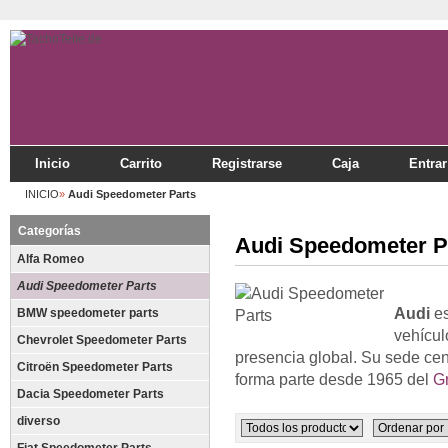
Inicio
Carrito
Registrarse
Caja
Entrar
INICIO
»
Audi Speedometer Parts
Categorías
Audi Speedometer P
Alfa Romeo
Audi Speedometer Parts
Audi
es
BMW speedometer parts
vehícul
Chevrolet Speedometer Parts
presencia global. Su sede cen
Citroën Speedometer Parts
forma parte desde 1965 del
G
Dacia Speedometer Parts
diverso