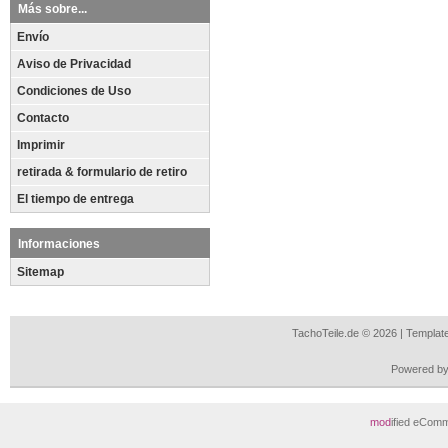
Más sobre...
Envío
Aviso de Privacidad
Condiciones de Uso
Contacto
Imprimir
retirada & formulario de retiro
El tiempo de entrega
Informaciones
Sitemap
TachoTeile.de © 2026 | Templa
Powered b
mod
ified eCom