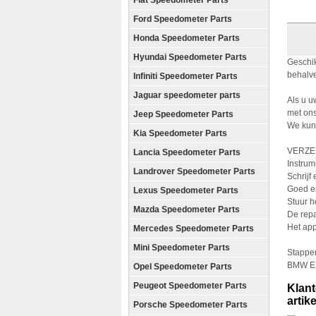
Fiat Speedometer Parts
Ford Speedometer Parts
Honda Speedometer Parts
Hyundai Speedometer Parts
Geschik
behalve
Infiniti Speedometer Parts
Jaguar speedometer parts
Als u u
met ons
Jeep Speedometer Parts
We kunn
Kia Speedometer Parts
VERZEN
Lancia Speedometer Parts
Instru
Landrover Speedometer Parts
Schrijf
Goed en
Lexus Speedometer Parts
Stuur h
Mazda Speedometer Parts
De repa
Het app
Mercedes Speedometer Parts
Mini Speedometer Parts
Stappen
BMW E3
Opel Speedometer Parts
Peugeot Speedometer Parts
Klant
artik
Porsche Speedometer Parts