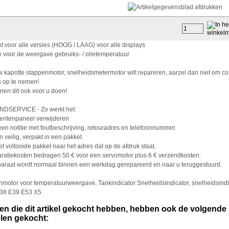
t voor alle versies (HOOG / LAAG) voor alle displays
 voor de weergave gebruiks- / olietemperatuur
w kapotte stappenmotor, snelheidsmetermotor wilt repareren, aarzel dan niet om co
 op te nemen!
en dit ook voor u doen!
DSERVICE - Zo werkt het:
mentenpaneel verwijderen
 een notitie met foutbeschrijving, retouradres en telefoonnummer.
 veilig, verpakt in een pakket.
et voltooide pakket naar het adres dat op de afdruk staat.
ratiekosten bedragen 50 € voor een servomotor plus 6 € verzendkosten.
araat wordt normaal binnen een werkdag gerepareerd en naar u teruggestuurd.
motor voor temperatuurweergave, Tankindicator Snelheidsindicator, snelheidsindi
8 E39 E53 X5
en die dit artikel gekocht hebben, hebben ook de volgende
elen gekocht: