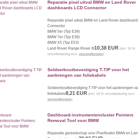
Reparatie pixel uitval BMW en Land Rover
dashboards LCD Connector
Reparatie pixel uitval BMW en Land Rover dashboar
Connector
BMW 5er (Typ E39)
BMW 7er (Typ E38)
BMW X5 (Typ E53)
10,38 EUR
Land Rover Range Rover III
(incl. 19 %
omzetbelasting excl.
verzendkosten
)
Soldeerboutbevestiging T-TIP voor het
aanbrengen van foliekabels
Soldeerboutbevestiging T-TIP voor het aanbrengen v
8,21 EUR
foliekabels
(incl. 19 % omzetbelasting excl.
verzendkosten
)
Dashboard-instrumentencluster Pointers
Removal Tool voor BMW
Reparatie
gereedschap
voor
Pixelfouten BMW en Lan