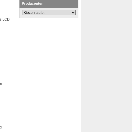
Producenten
ds LCD
an
d