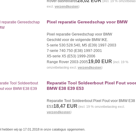
28,02 EUR
Rover dashboards
(incl. 19 % omzetbelas
excl.
verzendkosten
)
Pixel reparatie Gereedschap voor BMW
Pixel reparatie
Gereedschap voor BMW
Geschikt voor de volgende BMW IKE.
5-serie 530.528.540, M5 (E39) 1997-2003
7-serie 740.750 (E38) 1997-2001
X5-serie X5 (E53) 1999-2006
19,00 EUR
Range Rover 2003-2005
(incl. 19 %
omzetbelasting excl.
verzendkosten
)
Reparatie Tool Soldeerbout Pixel Fout voo
BMW E38 E39 E53
Reparatie Tool Soldeerbout Pixel Fout voor BMW E38
18,47 EUR
E53
(incl. 19 % omzetbelasting excl.
verzendkosten
)
kel hebben wij op 17.01.2018 in onze catalogus opgenomen.