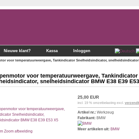
Nieuwe klant?
Kassa
Inloggen
or voor temperatuurweergave, Tankindicator Snelheidsindicator, snelheidsindicato
penmotor voor temperatuurweergave, Tankindicator
heidsindicator, snelheidsindicator BMW E38 E39 E5
25,00 EUR
incl. 19 % omzetbelasting excl.
verzend
Artikel nr.:
Werkzeug
Fabrikant:
BMW
Meer artikelen uit:
BMW
Zoom afbeelding