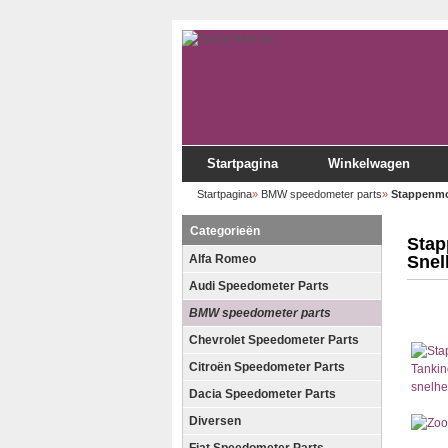
Startpagina
Winkelwagen
Startpagina
»
BMW speedometer parts
»
Stappenmot
Categorieën
Stap
Alfa Romeo
Snel
Audi Speedometer Parts
BMW speedometer parts
Chevrolet Speedometer Parts
Citroën Speedometer Parts
Dacia Speedometer Parts
Diversen