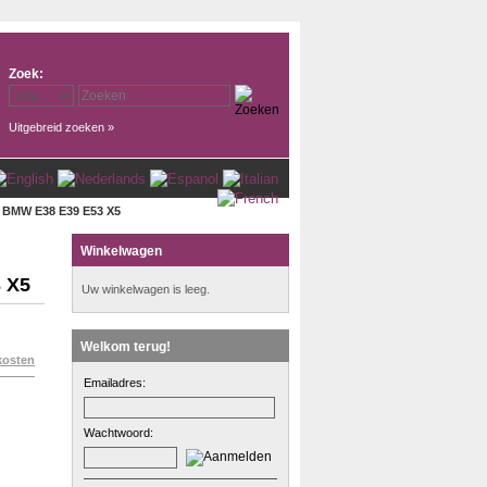
Zoek:
Uitgebreid zoeken »
r BMW E38 E39 E53 X5
Winkelwagen
3 X5
Uw winkelwagen is leeg.
Welkom terug!
kosten
Emailadres:
Wachtwoord: